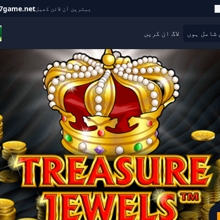
7game.net
بہترین آن لائن کھیل
 شامل ہوں
لاگ ان کریں