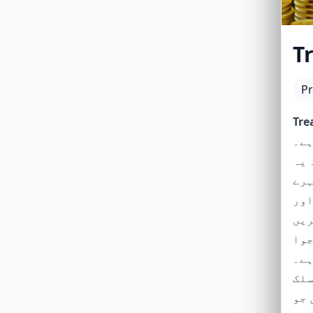
T
Pr
Tre
زانے کی
 یہ
ہرے
بہترین
جوا
Trea
سلک
 جو