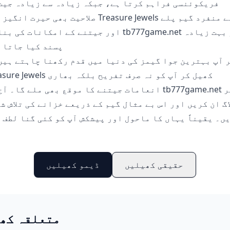
فریکوئنسی فراہم کرتا ہے، جبکہ زیادہ سے زیادہ جیت
صلاحیت بھی حیرت انگیز ہے۔ Treasure Jewels اپنے منفرد
اور جیتنے کے امکانات کی بنا پر tb777game.net پر بہت
پسند کیا جاتا 
 آپ بہترین جوا گیمز کی دنیا میں قدم رکھنا چاہتے ہیں
Treasure Jewels کھیل کر آپ کو نہ صرف تفری
انعامات جیتنے کا موقع بھی ملے گا۔ آج ہی b777game.net
اگ ان کریں اور اس بے مثال گیم کے ذریعے خزانے کی تلاش ش
ں۔ یقیناً یہاں کا ماحول اور پیشکش آپ کو کئی گنا لطف 
گ
حقیقی کھیلیں
ڈیمو کھیلیں
متعلقہ کھ