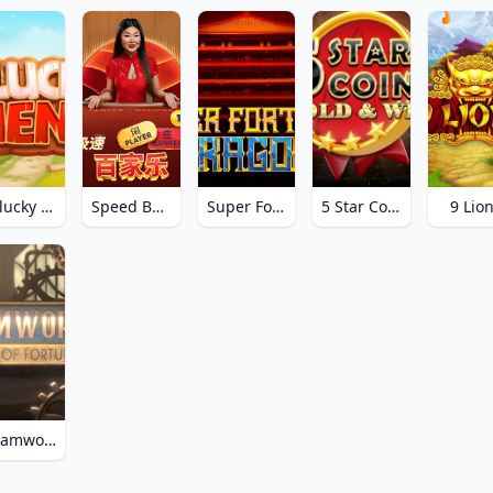
3 Plucky Hens
Speed Baccarat 1
Super Fortune Dragon
5 Star Coins_ Hold and Win
9 Lio
Steamworks Gears of Fortune