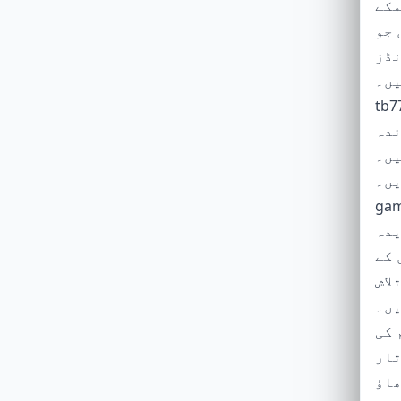
مکے
 جو
نڈز
یں۔
 سے یہ گیم خاص طور
ئدہ
نی سے کھیل
tb7
 تاکہ آپ کبھی بھی
نہ ہوں۔ یہ گیم
 کے
لاش
یں۔
96.8% ہے، جو اسے ایک
تار
me) کھلاڑیوں کو متوازن جیت کی