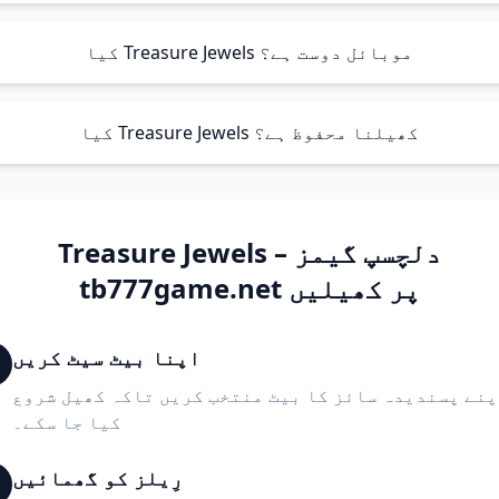
کیا Treasure Jewels موبائل دوست ہے؟
کیا Treasure Jewels کھیلنا محفوظ ہے؟
Treasure Jewels – دلچسپ گیمز
tb777game.net پر کھیلیں
اپنا بیٹ سیٹ کریں
نے پسندیدہ سائز کا بیٹ منتخب کریں تاکہ کھیل شروع
کیا جا سکے۔
رِیلز کو گھمائیں