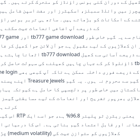
ھیل کے دوران کئی بونس راؤنڈز کو متحرک کرتے ہیں۔ گی
چرز میں وائلڈ سمبلز، اسکیٹرز اور مفت اسپن شامل ہیں
نے کے امکانات کو بڑھاتے ہیں۔ ساتھ ہی تربر بونس راؤ
کے ذریعے آپ اضافی انعامات جیت سکتے ہ
tb777 game اور tb777 game download کے نام
 ان کھلاڑیوں کے لیے مقبول ہے جو آن لائن جوا کھیل کر فا
اٹھانا چاہتے ہیں۔ tb777 download کے ذریعے آسا
ڈاؤنلوڈ کر کے جہاں چاہیں کھیلنے کی سہولت حاصل کریں۔ 77
game login کے ذریعے فوری داخلہ ممکن ہے
اپنے پسندیدہ Treasure Jewels گیم سے محروم 
اکستان میں خاص طور پر دلچسپی کا حامل ہے کیونکہ یہاں
لاڑی بھرپور تفریح اور انعامات کے لیے مسابقتی گیمز ت
کرتے ہ
اس گیم کی RTP یعنی ریٹرن ٹو پلیئر 
فانہ اور قابل اعتماد گیم بناتی ہے۔ اس کا درمیانی ا
چڑھاؤ (dium volatility