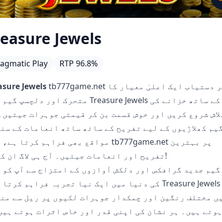
reasure Jewels
agmatic Play
RTP 96.8%
tb777game.net پر دستیاب ایک اعلیٰ معیار کا
asure Jewels
متحرک اور دلچسپ گیم ہے۔ Treasure Jewels کے ساتھ خ
لاش شروع کریں اور خوش قسمت بن کر قیمتی جوہرات جیتیں۔
یم کھلاڑیوں کے لیے تفریح کے ساتھ ساتھ انعامات کے سن
مواقع بھی فراہم کرتا ہے، اور tb777game.net پر 
تفریح اور انعامات جیتیں۔ آج ہی لاگ ان کریں!
گیم جدید گرافکس اور دلکش آوازوں کے امتزاج سے آپ کو 
کی دنیا میں ایک نیا تجربہ فراہم کرتا ہے۔ sure Jewels
ں مختلف رنگین اور چمکدار جوہرات لکیوں پر ریل سے من
وتے ہیں۔ ہر نشان کی اپنی قدر اور خاص اثرات ہوتے ہیں