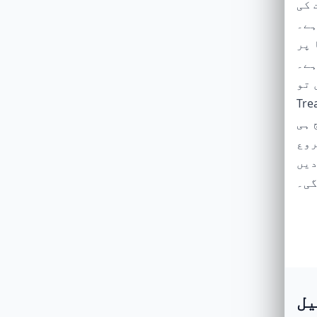
 کی
 گیم پلے
 زیادہ
ہے۔
 تو
ح بلکہ بھاری
t پر
روع
دیں
ی۔
یل