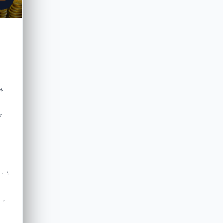
ت
گ
یہ 
می
ہ