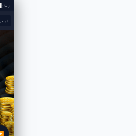
زبان
ابھی
▶