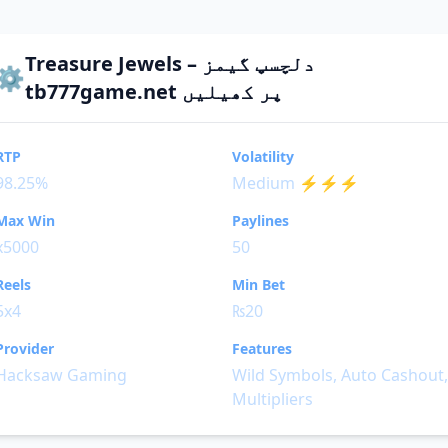
Treasure Jewels – دلچسپ گیمز
⚙️
tb777game.net پر کھیلیں
RTP
Volatility
98.25%
Medium ⚡⚡⚡
Max Win
Paylines
x5000
50
Reels
Min Bet
5x4
₨20
Provider
Features
Hacksaw Gaming
Wild Symbols, Auto Cashout,
Multipliers